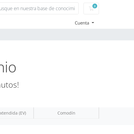
0
Carro de Pedidos
Cuenta
nio
nutos!
xtendida (EV)
Comodín