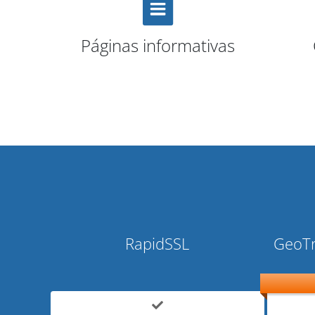
Páginas informativas
RapidSSL
GeoTr